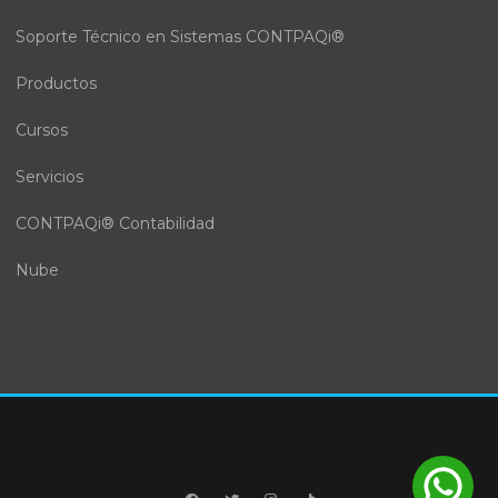
Soporte Técnico en Sistemas CONTPAQi®
Productos
Cursos
Servicios
CONTPAQi® Contabilidad
Nube
Attesa
Diseño webivn.com
|
Tema para WordPress:
de
AttesaWP.com