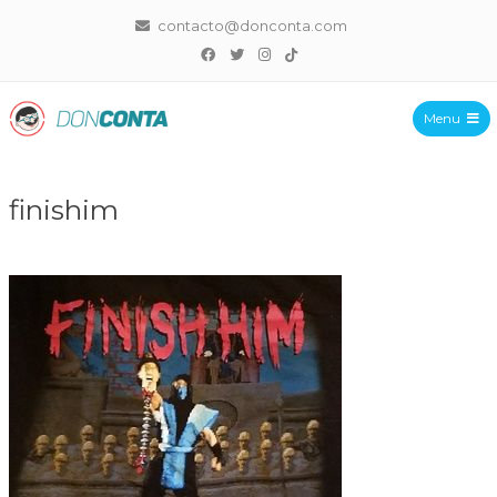
contacto@donconta.com
Menu
DonConta
finishim