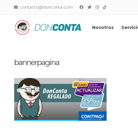
contacto@donconta.com
Nosotros
Servici
DonConta
Distribuidor Master CONTPA
bannerpagina