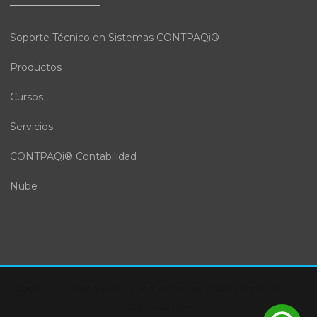
Soporte Técnico en Sistemas CONTPAQi®
Productos
Cursos
Servicios
CONTPAQi® Contabilidad
Nube
Attesa
Diseño webivn.com
|
Tema para WordPress:
de
AttesaWP.com