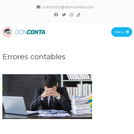
contacto@donconta.com
Menu
DonConta
Errores contables