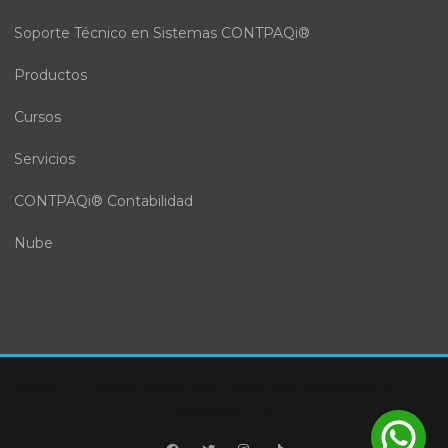
Soporte Técnico en Sistemas CONTPAQi®
Productos
Cursos
Servicios
CONTPAQi® Contabilidad
Nube
Attesa
Diseño webivn.com
|
Tema para WordPress:
de
AttesaWP.com