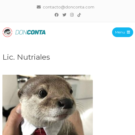
contacto@donconta.com
Menu
DonConta
Lic. Nutriales