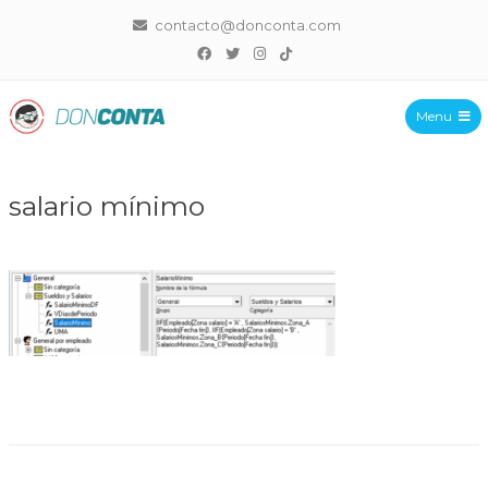
contacto@donconta.com
Menu
DonConta
salario mínimo