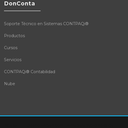
DonConta
Soporte Técnico en Sistemas CONTPAQi®
Productos
Cursos
Servicios
CONTPAQi® Contabilidad
Nube
Attesa
Diseño webivn.com
|
Tema para WordPress:
de