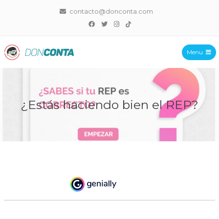
contacto@donconta.com
Menu
DonConta
¿Estás haciendo bien el REP?