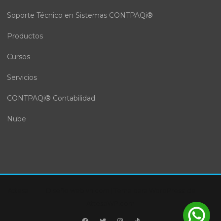
Soporte Técnico en Sistemas CONTPAQi®
Productos
Cursos
Servicios
CONTPAQi® Contabilidad
Nube
Attesa
Diseño webivn.com
|
Tema para WordPress:
de
AttesaWP.com