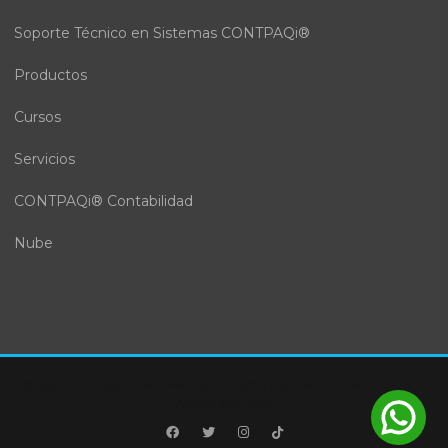
Soporte Técnico en Sistemas CONTPAQi®
Productos
Cursos
Servicios
CONTPAQi® Contabilidad
Nube
Attesa
Diseño webivn.com
|
Tema para WordPress:
de
AttesaWP.com