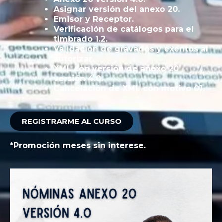
Asignar versión del anexo 20.
Emisor y Receptor.
Verificación de catálogos para el
timbrado 1.2.
Validación de gravados y exentos al
autorizar.
XML con versión de anexo 20
versión 4.0.
Cancelación de XML con motivo 01.
REGISTRARME AL CURSO
*Promoción meses sin interese.