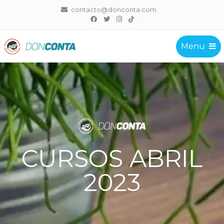
contacto@donconta.com
Menu
DonConta
CURSOS ABRIL
2023