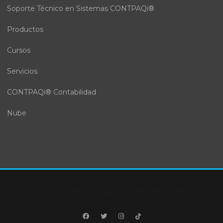
Soporte Técnico en Sistemas CONTPAQi®
Productos
Cursos
Servicios
CONTPAQi® Contabilidad
Nube
Attesa
Diseño webivn.com
|
Tema para WordPress:
de
AttesaWP.com