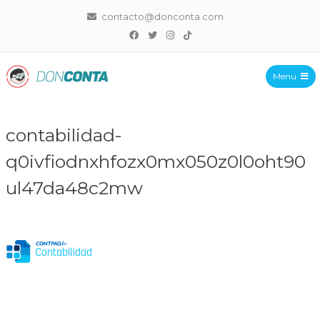
contacto@donconta.com
Menu
DonConta
contabilidad-
q0ivfiodnxhfozx0mx050z0l0oht90
ul47da48c2mw