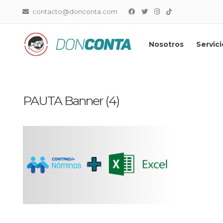
contacto@donconta.com
Nosotros
Servici
DonConta
Distribuidor Master CONTPA
PAUTA Banner (4)