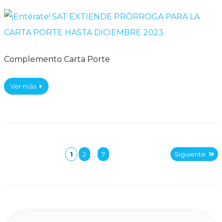
Complemento Carta Porte
Ver más
1
2
…
7
Siguiente