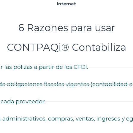
internet
6 Razones para usar
CONTPAQi® Contabiliza
las pólizas a partir de los CFDI.​
 obligaciones fiscales vigentes (contabilidad ele
 cada proveedor.​
administrativos, compras, ventas, ingresos y egr